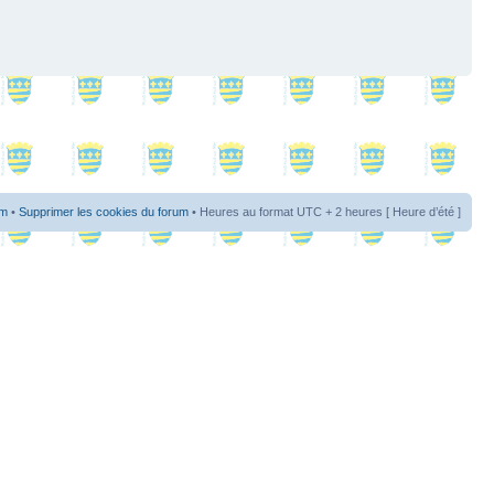
um
•
Supprimer les cookies du forum
• Heures au format UTC + 2 heures [ Heure d’été ]