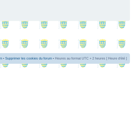
um
•
Supprimer les cookies du forum
• Heures au format UTC + 2 heures [ Heure d’été ]