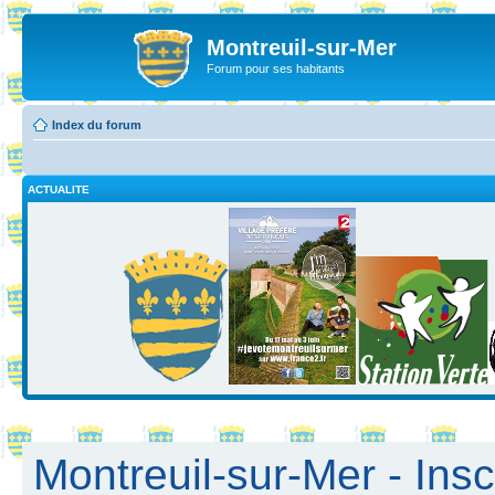
Montreuil-sur-Mer
Forum pour ses habitants
Index du forum
ACTUALITE
Montreuil-sur-Mer - Insc