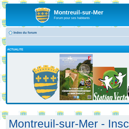
Montreuil-sur-Mer
Forum pour ses habitants
Index du forum
ACTUALITE
Montreuil-sur-Mer - Insc