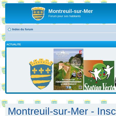
Montreuil-sur-Mer
Forum pour ses habitants
Index du forum
ACTUALITE
Montreuil-sur-Mer - Insc