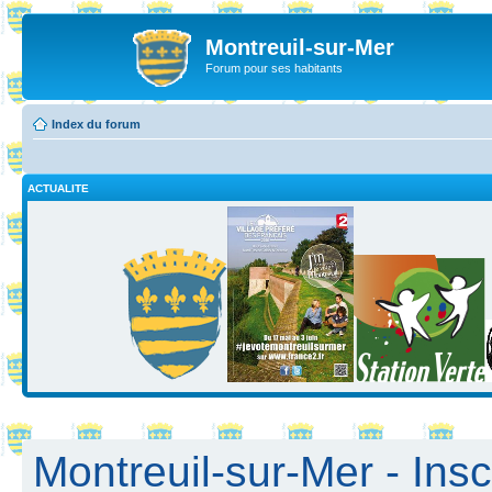
Montreuil-sur-Mer
Forum pour ses habitants
Index du forum
ACTUALITE
Montreuil-sur-Mer - Insc