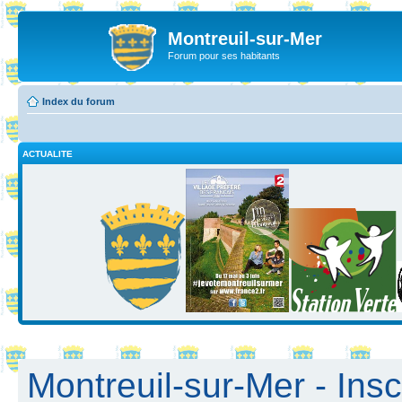
Montreuil-sur-Mer
Forum pour ses habitants
Index du forum
ACTUALITE
Montreuil-sur-Mer - Insc