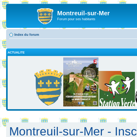
Montreuil-sur-Mer
Forum pour ses habitants
Index du forum
ACTUALITE
Montreuil-sur-Mer - Insc