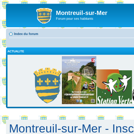
Montreuil-sur-Mer
Forum pour ses habitants
Index du forum
ACTUALITE
Montreuil-sur-Mer - Insc