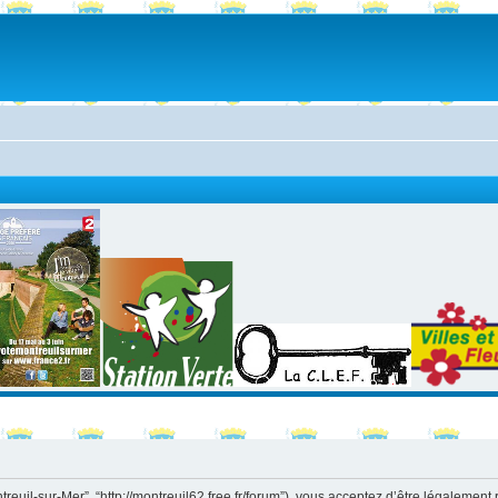
ntreuil-sur-Mer”, “http://montreuil62.free.fr/forum”), vous acceptez d’être légaleme