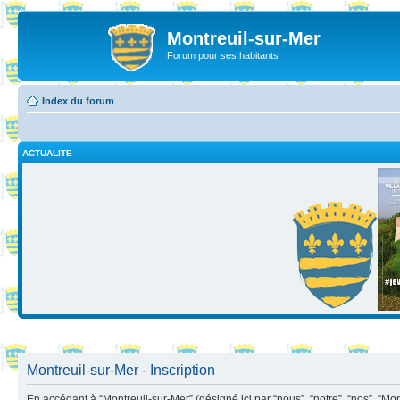
Montreuil-sur-Mer
Forum pour ses habitants
Index du forum
ACTUALITE
Montreuil-sur-Mer - Inscription
En accédant à “Montreuil-sur-Mer” (désigné ici par “nous”, “notre”, “nos”, “Mo