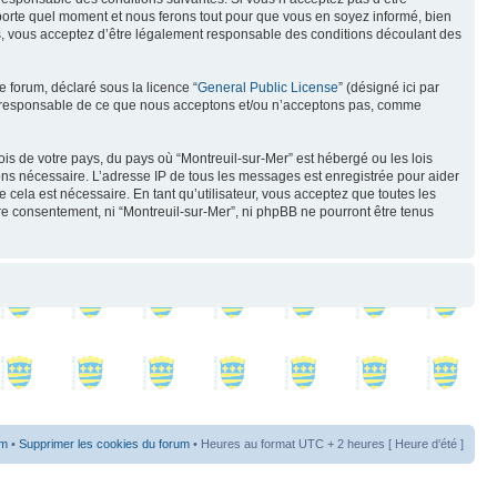
mporte quel moment et nous ferons tout pour que vous en soyez informé, bien
ués, vous acceptez d’être légalement responsable des conditions découlant des
e forum, déclaré sous la licence “
General Public License
” (désigné ici par
pas responsable de ce que nous acceptons et/ou n’acceptons pas, comme
ois de votre pays, du pays où “Montreuil-sur-Mer” est hébergé ou les lois
eons nécessaire. L’adresse IP de tous les messages est enregistrée pour aider
cela est nécessaire. En tant qu’utilisateur, vous acceptez que toutes les
re consentement, ni “Montreuil-sur-Mer”, ni phpBB ne pourront être tenus
um
•
Supprimer les cookies du forum
• Heures au format UTC + 2 heures [ Heure d’été ]