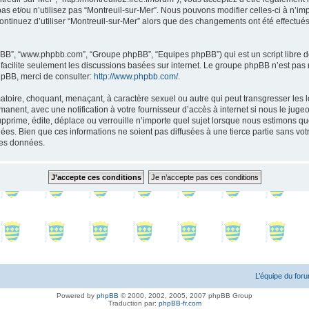
as et/ou n’utilisez pas “Montreuil-sur-Mer”. Nous pouvons modifier celles-ci à n’i
s continuez d’utiliser “Montreuil-sur-Mer” alors que des changements ont été effect
 phpBB”, “www.phpbb.com”, “Groupe phpBB”, “Equipes phpBB”) qui est un script libre d
B facilite seulement les discussions basées sur internet. Le groupe phpBB n’est 
hpBB, merci de consulter:
http://www.phpbb.com/
.
toire, choquant, menaçant, à caractère sexuel ou autre qui peut transgresser les l
anent, avec une notification à votre fournisseur d’accès à internet si nous le jug
rime, édite, déplace ou verrouille n’importe quel sujet lorsque nous estimons que 
s. Bien que ces informations ne soient pas diffusées à une tierce partie sans vot
les données.
L’équipe du for
Powered by
phpBB
© 2000, 2002, 2005, 2007 phpBB Group
Traduction par:
phpBB-fr.com