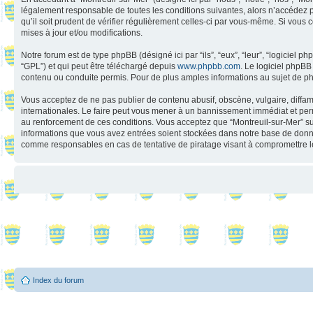
légalement responsable de toutes les conditions suivantes, alors n’accédez p
qu’il soit prudent de vérifier régulièrement celles-ci par vous-même. Si vou
mises à jour et/ou modifications.
Notre forum est de type phpBB (désigné ici par “ils”, “eux”, “leur”, “logiciel
“GPL”) et qui peut être téléchargé depuis
www.phpbb.com
. Le logiciel phpB
contenu ou conduite permis. Pour de plus amples informations au sujet de p
Vous acceptez de ne pas publier de contenu abusif, obscène, vulgaire, diffama
internationales. Le faire peut vous mener à un bannissement immédiat et perm
au renforcement de ces conditions. Vous acceptez que “Montreuil-sur-Mer” supp
informations que vous avez entrées soient stockées dans notre base de donnée
comme responsables en cas de tentative de piratage visant à compromettre 
Index du forum