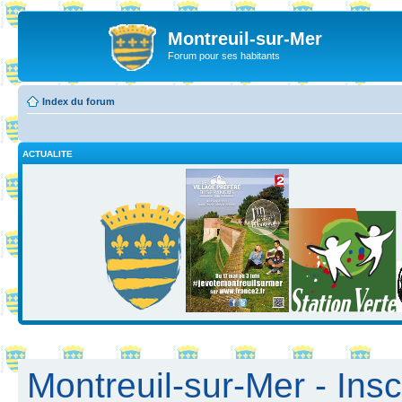
Montreuil-sur-Mer
Forum pour ses habitants
Index du forum
ACTUALITE
Montreuil-sur-Mer - Insc