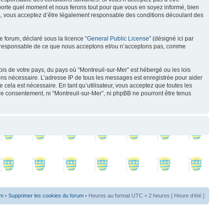
mporte quel moment et nous ferons tout pour que vous en soyez informé, bien
ués, vous acceptez d’être légalement responsable des conditions découlant des
e forum, déclaré sous la licence “
General Public License
” (désigné ici par
pas responsable de ce que nous acceptons et/ou n’acceptons pas, comme
ois de votre pays, du pays où “Montreuil-sur-Mer” est hébergé ou les lois
eons nécessaire. L’adresse IP de tous les messages est enregistrée pour aider
cela est nécessaire. En tant qu’utilisateur, vous acceptez que toutes les
re consentement, ni “Montreuil-sur-Mer”, ni phpBB ne pourront être tenus
um
•
Supprimer les cookies du forum
• Heures au format UTC + 2 heures [ Heure d’été ]