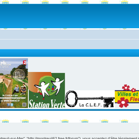
ntreuil-sur-Mer”, “http://montreuil62.free.fr/forum”), vous acceptez d’être légaleme