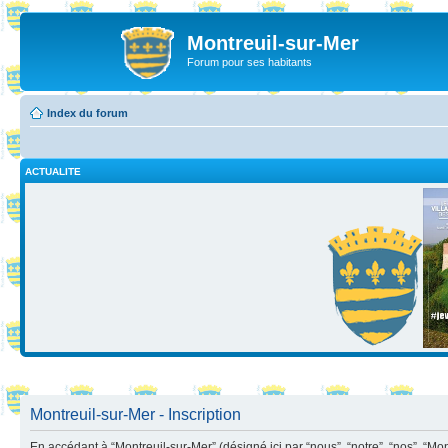
Montreuil-sur-Mer
Forum pour ses habitants
Index du forum
ACTUALITE
Montreuil-sur-Mer - Inscription
En accédant à “Montreuil-sur-Mer” (désigné ici par “nous”, “notre”, “nos”, “Mo