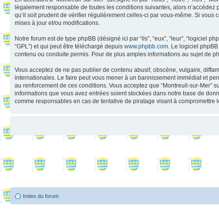
légalement responsable de toutes les conditions suivantes, alors n’accédez p
qu’il soit prudent de vérifier régulièrement celles-ci par vous-même. Si vou
mises à jour et/ou modifications.
Notre forum est de type phpBB (désigné ici par “ils”, “eux”, “leur”, “logiciel
“GPL”) et qui peut être téléchargé depuis
www.phpbb.com
. Le logiciel phpB
contenu ou conduite permis. Pour de plus amples informations au sujet de p
Vous acceptez de ne pas publier de contenu abusif, obscène, vulgaire, diffama
internationales. Le faire peut vous mener à un bannissement immédiat et perm
au renforcement de ces conditions. Vous acceptez que “Montreuil-sur-Mer” supp
informations que vous avez entrées soient stockées dans notre base de donnée
comme responsables en cas de tentative de piratage visant à compromettre 
Index du forum