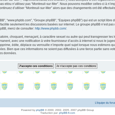
as et/ou n’utilisez pas “Montreuil-sur-Mer”. Nous pouvons modifier celles-ci à n’i
s continuez d’utiliser “Montreuil-sur-Mer” alors que des changements ont été effect
 phpBB”, “www.phpbb.com”, “Groupe phpBB”, “Equipes phpBB”) qui est un script libre d
B facilite seulement les discussions basées sur internet. Le groupe phpBB n’est 
hpBB, merci de consulter:
http://www.phpbb.com/
.
toire, choquant, menaçant, à caractère sexuel ou autre qui peut transgresser les l
anent, avec une notification à votre fournisseur d’accès à internet si nous le jug
rime, édite, déplace ou verrouille n’importe quel sujet lorsque nous estimons que 
s. Bien que ces informations ne soient pas diffusées à une tierce partie sans vot
les données.
L’équipe du for
Powered by
phpBB
© 2000, 2002, 2005, 2007 phpBB Group
Traduction par:
phpBB-fr.com