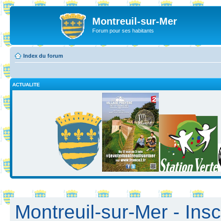
Montreuil-sur-Mer
Forum pour ses habitants
Index du forum
ACTUALITE
Montreuil-sur-Mer - Insc