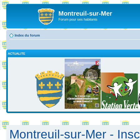
Montreuil-sur-Mer
Forum pour ses habitants
Index du forum
ACTUALITE
Montreuil-sur-Mer - Insc