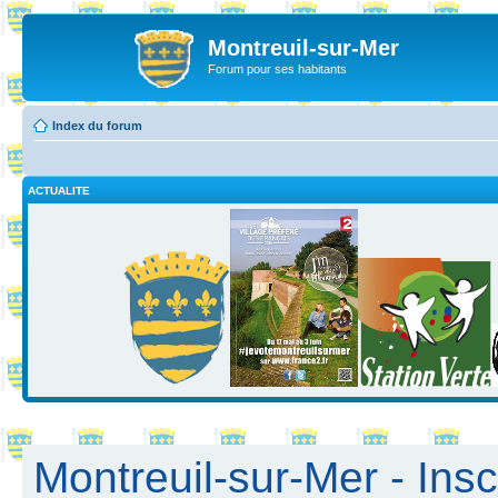
Montreuil-sur-Mer
Forum pour ses habitants
Index du forum
ACTUALITE
Montreuil-sur-Mer - Insc