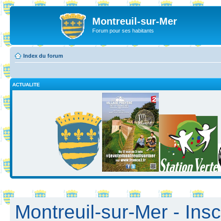
Montreuil-sur-Mer
Forum pour ses habitants
Index du forum
ACTUALITE
Montreuil-sur-Mer - Insc