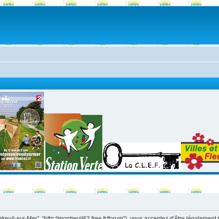
ntreuil-sur-Mer”, “http://montreuil62.free.fr/forum”), vous acceptez d’être légaleme