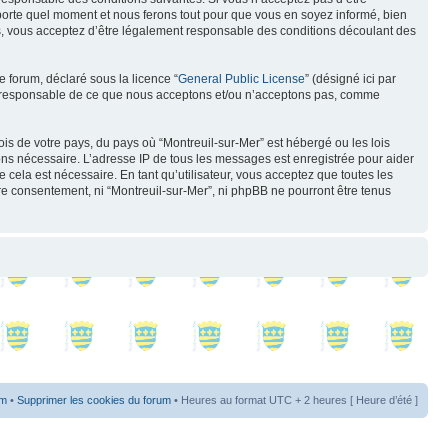
mporte quel moment et nous ferons tout pour que vous en soyez informé, bien
ués, vous acceptez d’être légalement responsable des conditions découlant des
e forum, déclaré sous la licence “
General Public License
” (désigné ici par
pas responsable de ce que nous acceptons et/ou n’acceptons pas, comme
ois de votre pays, du pays où “Montreuil-sur-Mer” est hébergé ou les lois
eons nécessaire. L’adresse IP de tous les messages est enregistrée pour aider
cela est nécessaire. En tant qu’utilisateur, vous acceptez que toutes les
re consentement, ni “Montreuil-sur-Mer”, ni phpBB ne pourront être tenus
um
•
Supprimer les cookies du forum
• Heures au format UTC + 2 heures [ Heure d’été ]