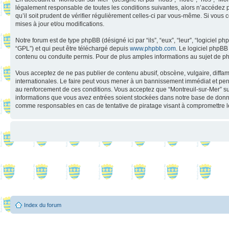
légalement responsable de toutes les conditions suivantes, alors n’accédez p
qu’il soit prudent de vérifier régulièrement celles-ci par vous-même. Si vou
mises à jour et/ou modifications.
Notre forum est de type phpBB (désigné ici par “ils”, “eux”, “leur”, “logiciel
“GPL”) et qui peut être téléchargé depuis
www.phpbb.com
. Le logiciel phpB
contenu ou conduite permis. Pour de plus amples informations au sujet de p
Vous acceptez de ne pas publier de contenu abusif, obscène, vulgaire, diffama
internationales. Le faire peut vous mener à un bannissement immédiat et perm
au renforcement de ces conditions. Vous acceptez que “Montreuil-sur-Mer” supp
informations que vous avez entrées soient stockées dans notre base de donnée
comme responsables en cas de tentative de piratage visant à compromettre 
Index du forum