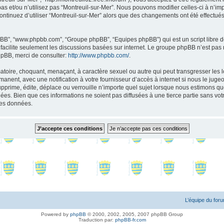
as et/ou n’utilisez pas “Montreuil-sur-Mer”. Nous pouvons modifier celles-ci à n’i
s continuez d’utiliser “Montreuil-sur-Mer” alors que des changements ont été effect
 phpBB”, “www.phpbb.com”, “Groupe phpBB”, “Equipes phpBB”) qui est un script libre d
B facilite seulement les discussions basées sur internet. Le groupe phpBB n’est 
hpBB, merci de consulter:
http://www.phpbb.com/
.
toire, choquant, menaçant, à caractère sexuel ou autre qui peut transgresser les l
anent, avec une notification à votre fournisseur d’accès à internet si nous le jug
rime, édite, déplace ou verrouille n’importe quel sujet lorsque nous estimons que 
s. Bien que ces informations ne soient pas diffusées à une tierce partie sans vot
les données.
L’équipe du for
Powered by
phpBB
© 2000, 2002, 2005, 2007 phpBB Group
Traduction par:
phpBB-fr.com