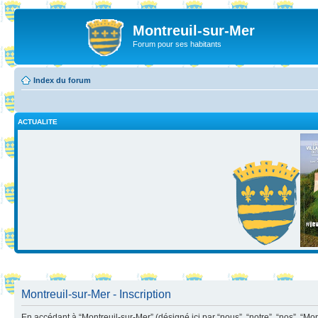
Montreuil-sur-Mer
Forum pour ses habitants
Index du forum
ACTUALITE
Montreuil-sur-Mer - Inscription
En accédant à “Montreuil-sur-Mer” (désigné ici par “nous”, “notre”, “nos”, “Mo