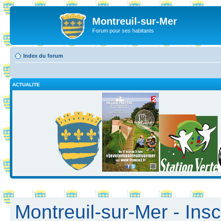
Montreuil-sur-Mer
Forum pour ses habitants
Index du forum
ACTUALITE
Montreuil-sur-Mer - Insc