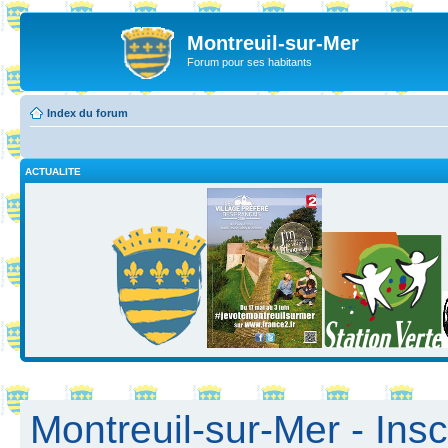
Montreuil-sur-Mer
Forum pour ses habitants
Index du forum
ACTUALITE
Montreuil-sur-Mer - Insc