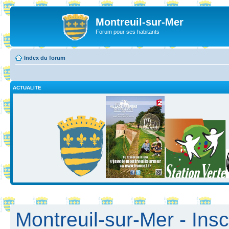
Montreuil-sur-Mer
Forum pour ses habitants
Index du forum
ACTUALITE
Montreuil-sur-Mer - Insc