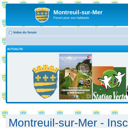
Montreuil-sur-Mer
Forum pour ses habitants
Index du forum
ACTUALITE
Montreuil-sur-Mer - Insc