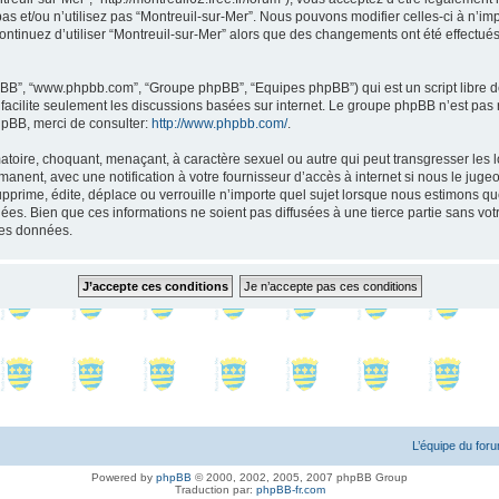
as et/ou n’utilisez pas “Montreuil-sur-Mer”. Nous pouvons modifier celles-ci à n’i
s continuez d’utiliser “Montreuil-sur-Mer” alors que des changements ont été effect
 phpBB”, “www.phpbb.com”, “Groupe phpBB”, “Equipes phpBB”) qui est un script libre d
B facilite seulement les discussions basées sur internet. Le groupe phpBB n’est 
hpBB, merci de consulter:
http://www.phpbb.com/
.
toire, choquant, menaçant, à caractère sexuel ou autre qui peut transgresser les l
anent, avec une notification à votre fournisseur d’accès à internet si nous le jug
rime, édite, déplace ou verrouille n’importe quel sujet lorsque nous estimons que 
s. Bien que ces informations ne soient pas diffusées à une tierce partie sans vot
les données.
L’équipe du for
Powered by
phpBB
© 2000, 2002, 2005, 2007 phpBB Group
Traduction par:
phpBB-fr.com