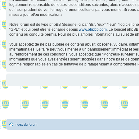
légalement responsable de toutes les conditions suivantes, alors n’accédez p
qu’il soit prudent de vérifier régulièrement celles-ci par vous-même. Si vou
mises à jour et/ou modifications.
Notre forum est de type phpBB (désigné ici par “ils”, “eux”, “leur”, “logiciel
“GPL”) et qui peut être téléchargé depuis
www.phpbb.com
. Le logiciel phpB
contenu ou conduite permis. Pour de plus amples informations au sujet de p
Vous acceptez de ne pas publier de contenu abusif, obscène, vulgaire, diffama
internationales. Le faire peut vous mener à un bannissement immédiat et perm
au renforcement de ces conditions. Vous acceptez que “Montreuil-sur-Mer” supp
informations que vous avez entrées soient stockées dans notre base de donnée
comme responsables en cas de tentative de piratage visant à compromettre 
Index du forum