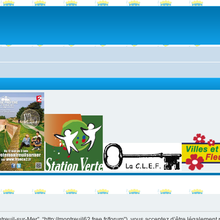
ntreuil-sur-Mer”, “http://montreuil62.free.fr/forum”), vous acceptez d’être légaleme