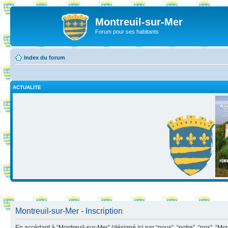
Montreuil-sur-Mer
Forum pour ses habitants
Index du forum
ACTUALITE
Montreuil-sur-Mer - Inscription
En accédant à “Montreuil-sur-Mer” (désigné ici par “nous”, “notre”, “nos”, “Mo