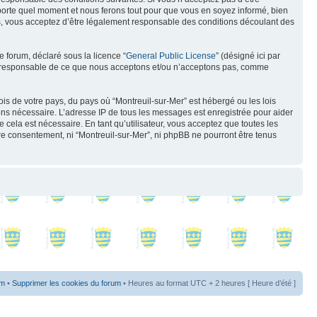
mporte quel moment et nous ferons tout pour que vous en soyez informé, bien
ués, vous acceptez d’être légalement responsable des conditions découlant des
e forum, déclaré sous la licence “
General Public License
” (désigné ici par
pas responsable de ce que nous acceptons et/ou n’acceptons pas, comme
ois de votre pays, du pays où “Montreuil-sur-Mer” est hébergé ou les lois
eons nécessaire. L’adresse IP de tous les messages est enregistrée pour aider
cela est nécessaire. En tant qu’utilisateur, vous acceptez que toutes les
re consentement, ni “Montreuil-sur-Mer”, ni phpBB ne pourront être tenus
um
•
Supprimer les cookies du forum
• Heures au format UTC + 2 heures [ Heure d’été ]