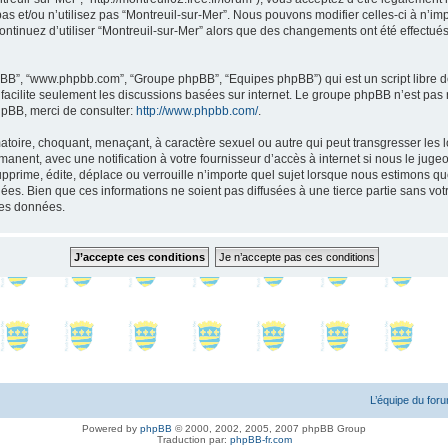
as et/ou n’utilisez pas “Montreuil-sur-Mer”. Nous pouvons modifier celles-ci à n’i
s continuez d’utiliser “Montreuil-sur-Mer” alors que des changements ont été effect
 phpBB”, “www.phpbb.com”, “Groupe phpBB”, “Equipes phpBB”) qui est un script libre d
B facilite seulement les discussions basées sur internet. Le groupe phpBB n’est 
hpBB, merci de consulter:
http://www.phpbb.com/
.
toire, choquant, menaçant, à caractère sexuel ou autre qui peut transgresser les l
anent, avec une notification à votre fournisseur d’accès à internet si nous le jug
rime, édite, déplace ou verrouille n’importe quel sujet lorsque nous estimons que 
s. Bien que ces informations ne soient pas diffusées à une tierce partie sans vot
les données.
L’équipe du for
Powered by
phpBB
© 2000, 2002, 2005, 2007 phpBB Group
Traduction par:
phpBB-fr.com