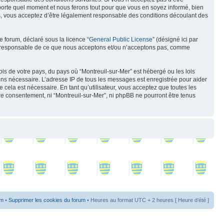
mporte quel moment et nous ferons tout pour que vous en soyez informé, bien
ués, vous acceptez d’être légalement responsable des conditions découlant des
e forum, déclaré sous la licence “
General Public License
” (désigné ici par
pas responsable de ce que nous acceptons et/ou n’acceptons pas, comme
ois de votre pays, du pays où “Montreuil-sur-Mer” est hébergé ou les lois
eons nécessaire. L’adresse IP de tous les messages est enregistrée pour aider
cela est nécessaire. En tant qu’utilisateur, vous acceptez que toutes les
re consentement, ni “Montreuil-sur-Mer”, ni phpBB ne pourront être tenus
um
•
Supprimer les cookies du forum
• Heures au format UTC + 2 heures [ Heure d’été ]