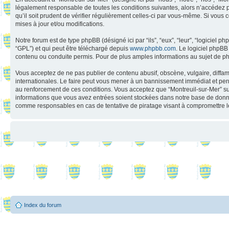
légalement responsable de toutes les conditions suivantes, alors n’accédez p
qu’il soit prudent de vérifier régulièrement celles-ci par vous-même. Si vou
mises à jour et/ou modifications.
Notre forum est de type phpBB (désigné ici par “ils”, “eux”, “leur”, “logiciel
“GPL”) et qui peut être téléchargé depuis
www.phpbb.com
. Le logiciel phpB
contenu ou conduite permis. Pour de plus amples informations au sujet de p
Vous acceptez de ne pas publier de contenu abusif, obscène, vulgaire, diffama
internationales. Le faire peut vous mener à un bannissement immédiat et perm
au renforcement de ces conditions. Vous acceptez que “Montreuil-sur-Mer” supp
informations que vous avez entrées soient stockées dans notre base de donnée
comme responsables en cas de tentative de piratage visant à compromettre 
Index du forum