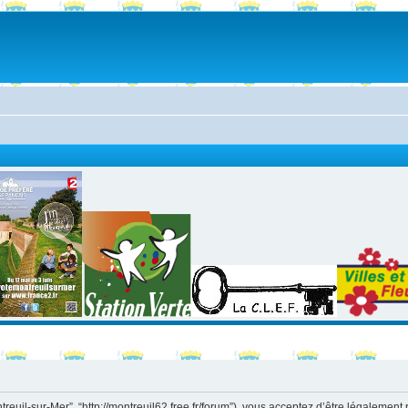
ntreuil-sur-Mer”, “http://montreuil62.free.fr/forum”), vous acceptez d’être légaleme