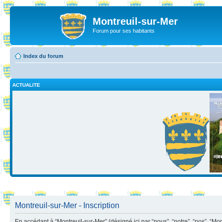
Montreuil-sur-Mer
Forum pour ses habitants
Index du forum
ACTUALITE
Montreuil-sur-Mer - Inscription
En accédant à “Montreuil-sur-Mer” (désigné ici par “nous”, “notre”, “nos”, “Mo