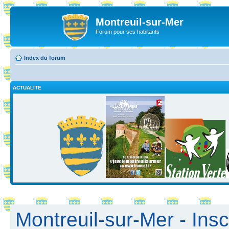
Montreuil-sur-Mer
Forum pour ses habitants
Index du forum
ACTUALITE
Montreuil-sur-Mer - Insc