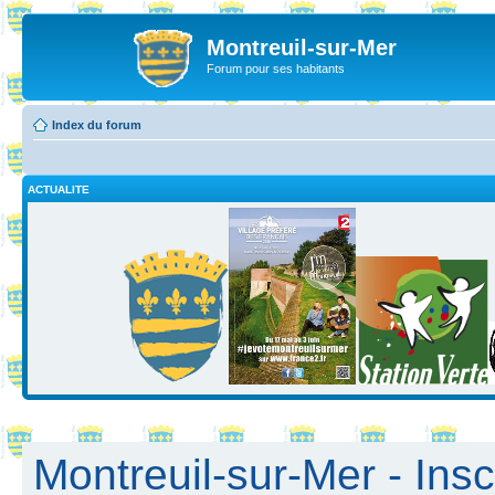
Montreuil-sur-Mer
Forum pour ses habitants
Index du forum
ACTUALITE
Montreuil-sur-Mer - Insc