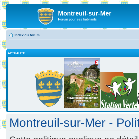
Montreuil-sur-Mer
Forum pour ses habitants
Index du forum
ACTUALITE
Montreuil-sur-Mer - Poli