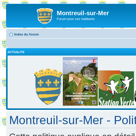
Montreuil-sur-Mer
Forum pour ses habitants
Index du forum
ACTUALITE
Montreuil-sur-Mer - Poli