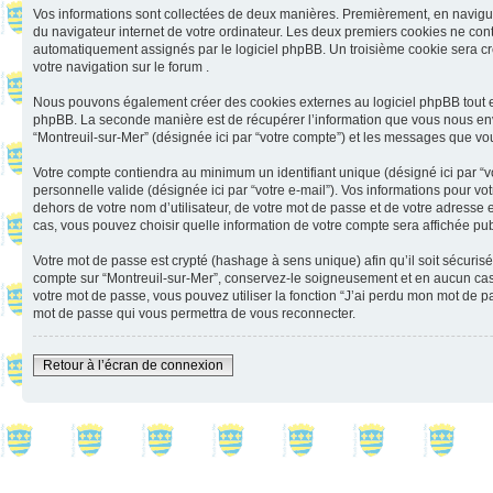
Vos informations sont collectées de deux manières. Premièrement, en naviguant
du navigateur internet de votre ordinateur. Les deux premiers cookies ne contienn
automatiquement assignés par le logiciel phpBB. Un troisième cookie sera créé
votre navigation sur le forum .
Nous pouvons également créer des cookies externes au logiciel phpBB tout en
phpBB. La seconde manière est de récupérer l’information que vous nous envoyez 
“Montreuil-sur-Mer” (désignée ici par “votre compte”) et les messages que vou
Votre compte contiendra au minimum un identifiant unique (désigné ici par “vo
personnelle valide (désignée ici par “votre e-mail”). Vos informations pour v
dehors de votre nom d’utilisateur, de votre mot de passe et de votre adresse e-
cas, vous pouvez choisir quelle information de votre compte sera affichée pub
Votre mot de passe est crypté (hashage à sens unique) afin qu’il soit sécuris
compte sur “Montreuil-sur-Mer”, conservez-le soigneusement et en aucun cas 
votre mot de passe, vous pouvez utiliser la fonction “J’ai perdu mon mot de p
mot de passe qui vous permettra de vous reconnecter.
Retour à l’écran de connexion