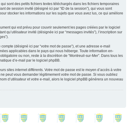
i sont des petits fichiers textes téléchargés dans les fichiers temporaires
iant de session invité (désigné ici par “ID de la session”), qui vous sont
our stocker les informations sur les sujets que vous avez lus, ce qui améliore
ment qui est prévu pour couvrir seulement les pages créées par le logiciel
 qu’utilisateur invité (désignée ici par “messages invités”), l’inscription sur
ges”).
e compte (désigné ici par “votre mot de passe”), et une adresse e-mail
données applicables dans le pays qui nous héberge. Toute information en-
obligatoire ou non, reste à la discrétion de “Montreuil-sur-Mer”. Dans tous les
atique d’e-mail par le logiciel phpBB.
rs sites internet différents. Votre mot de passe est le moyen d’accès à votre
e ne peut vous demander légitimement votre mot de passe. Si vous oubliez
nom d’utilisateur et votre e-mail, alors le logiciel phpBB générera un nouveau