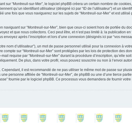
 sur “Montreuil-sur-Mer”, le logiciel phpBB créera un certain nombre de cookies, qu
ent qu’un identifiant utilisateur (désigné ici par “ID de l’utilisateur”) et un identif
 une fois que vous naviguerez sur les sujets de “Montreuil-sur-Mer” et est utilisé p
 naviguant sur “Montreuil-sur-Mer”, bien que ceux-ci soient hors de portée du docu
et que nous collectons. Ceci peut être, et n’est pas limité à: la publication en tant
s envoyez après l’inscription et lors d’une connexion (désignés ici par “vos messa
tre nom d’utilisateur”), un mot de passe personnel utilisé pour la connexion à votr
otre compte sur “Montreuil-sur-Mer” sont protégées par les lois de protection des 
mail requise par “Montreuil-sur-Mer” durant la procédure d’inscription, qu’elle soit 
liquement. De plus, dans votre profil, vous pouvez souscrire ou non à l’envoi autom
é. Cependant, il est recommandé de ne pas utiliser le même mot de passe sur plusieu
une personne affiliée de “Montreuil-sur-Mer”, de phpBB ou une d’une tierce parti
asse” fournie par le logiciel phpBB. Ce processus vous demandera de fournir votre 