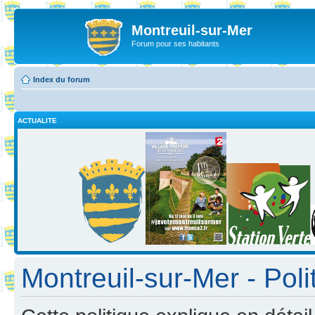
Montreuil-sur-Mer
Forum pour ses habitants
Index du forum
ACTUALITE
Montreuil-sur-Mer - Poli