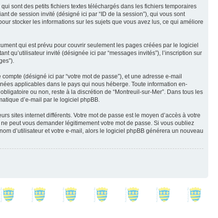
i sont des petits fichiers textes téléchargés dans les fichiers temporaires
iant de session invité (désigné ici par “ID de la session”), qui vous sont
our stocker les informations sur les sujets que vous avez lus, ce qui améliore
ment qui est prévu pour couvrir seulement les pages créées par le logiciel
 qu’utilisateur invité (désignée ici par “messages invités”), l’inscription sur
ges”).
e compte (désigné ici par “votre mot de passe”), et une adresse e-mail
données applicables dans le pays qui nous héberge. Toute information en-
obligatoire ou non, reste à la discrétion de “Montreuil-sur-Mer”. Dans tous les
atique d’e-mail par le logiciel phpBB.
rs sites internet différents. Votre mot de passe est le moyen d’accès à votre
e ne peut vous demander légitimement votre mot de passe. Si vous oubliez
nom d’utilisateur et votre e-mail, alors le logiciel phpBB générera un nouveau