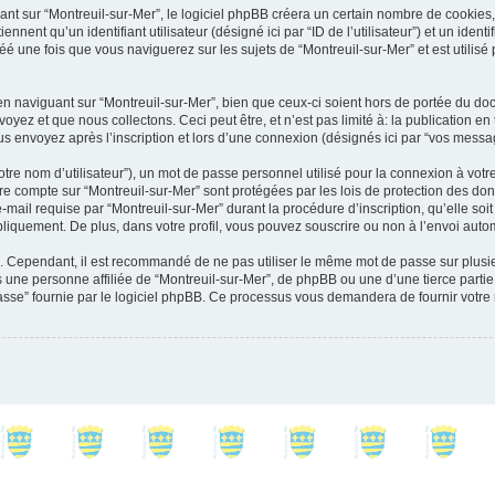
 sur “Montreuil-sur-Mer”, le logiciel phpBB créera un certain nombre de cookies, qu
ent qu’un identifiant utilisateur (désigné ici par “ID de l’utilisateur”) et un identif
 une fois que vous naviguerez sur les sujets de “Montreuil-sur-Mer” et est utilisé p
 naviguant sur “Montreuil-sur-Mer”, bien que ceux-ci soient hors de portée du docu
et que nous collectons. Ceci peut être, et n’est pas limité à: la publication en tant
s envoyez après l’inscription et lors d’une connexion (désignés ici par “vos messa
tre nom d’utilisateur”), un mot de passe personnel utilisé pour la connexion à votr
otre compte sur “Montreuil-sur-Mer” sont protégées par les lois de protection des 
mail requise par “Montreuil-sur-Mer” durant la procédure d’inscription, qu’elle soit 
liquement. De plus, dans votre profil, vous pouvez souscrire ou non à l’envoi autom
é. Cependant, il est recommandé de ne pas utiliser le même mot de passe sur plusieu
une personne affiliée de “Montreuil-sur-Mer”, de phpBB ou une d’une tierce parti
asse” fournie par le logiciel phpBB. Ce processus vous demandera de fournir votre 