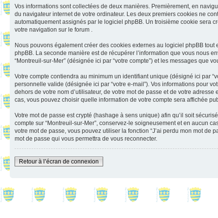
Vos informations sont collectées de deux manières. Premièrement, en naviguant
du navigateur internet de votre ordinateur. Les deux premiers cookies ne contienn
automatiquement assignés par le logiciel phpBB. Un troisième cookie sera créé
votre navigation sur le forum .
Nous pouvons également créer des cookies externes au logiciel phpBB tout en
phpBB. La seconde manière est de récupérer l’information que vous nous envoyez 
“Montreuil-sur-Mer” (désignée ici par “votre compte”) et les messages que vou
Votre compte contiendra au minimum un identifiant unique (désigné ici par “vo
personnelle valide (désignée ici par “votre e-mail”). Vos informations pour v
dehors de votre nom d’utilisateur, de votre mot de passe et de votre adresse e-
cas, vous pouvez choisir quelle information de votre compte sera affichée pub
Votre mot de passe est crypté (hashage à sens unique) afin qu’il soit sécuris
compte sur “Montreuil-sur-Mer”, conservez-le soigneusement et en aucun cas 
votre mot de passe, vous pouvez utiliser la fonction “J’ai perdu mon mot de p
mot de passe qui vous permettra de vous reconnecter.
Retour à l’écran de connexion