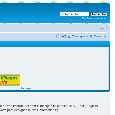
Recherche avancée
FAQ
M’enregistrer
Connexion
Partager
2.free.fr/forum”) et phpBB (désigné ici par “ils”, “eux”, “leur”, “logiciel
tre part (désignée ici “vos informations”).