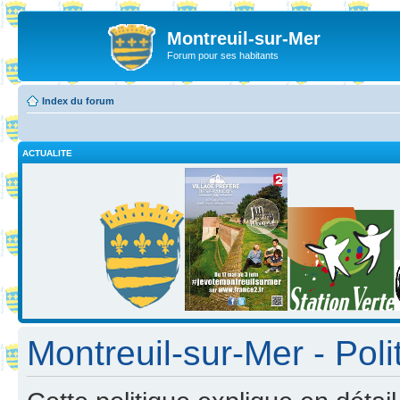
Montreuil-sur-Mer
Forum pour ses habitants
Index du forum
ACTUALITE
Montreuil-sur-Mer - Poli