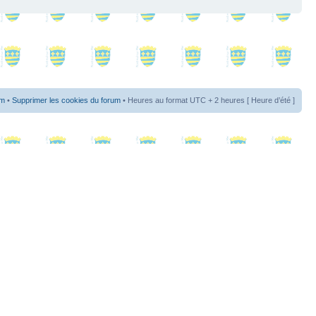
um
•
Supprimer les cookies du forum
• Heures au format UTC + 2 heures [ Heure d’été ]