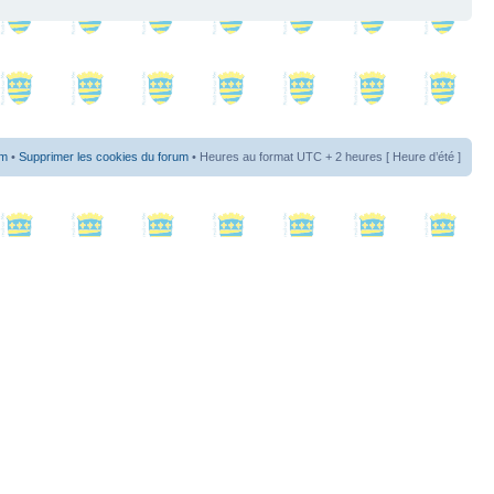
um
•
Supprimer les cookies du forum
• Heures au format UTC + 2 heures [ Heure d’été ]