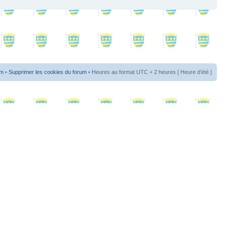
um
•
Supprimer les cookies du forum
• Heures au format UTC + 2 heures [ Heure d’été ]