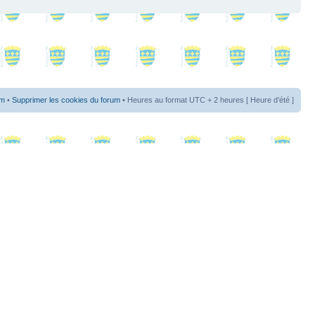
um
•
Supprimer les cookies du forum
• Heures au format UTC + 2 heures [ Heure d’été ]