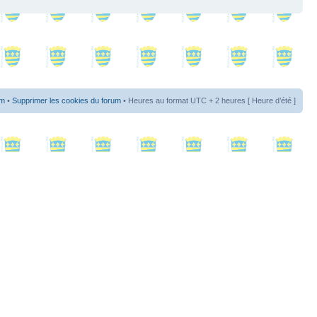
um
•
Supprimer les cookies du forum
• Heures au format UTC + 2 heures [ Heure d’été ]