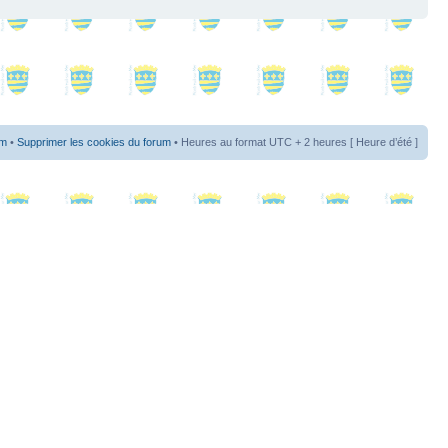
um
•
Supprimer les cookies du forum
• Heures au format UTC + 2 heures [ Heure d’été ]