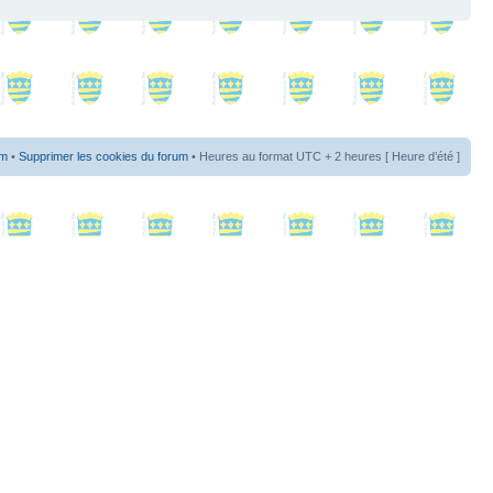
um
•
Supprimer les cookies du forum
• Heures au format UTC + 2 heures [ Heure d’été ]