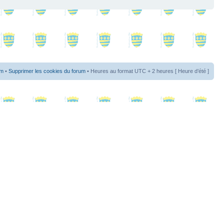
um
•
Supprimer les cookies du forum
• Heures au format UTC + 2 heures [ Heure d’été ]