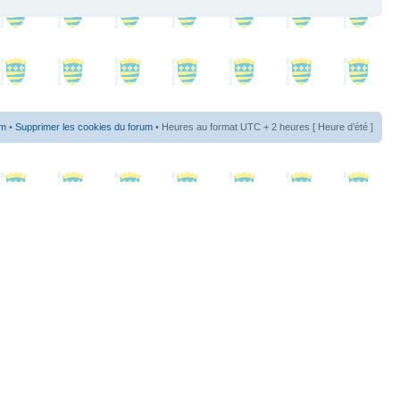
um
•
Supprimer les cookies du forum
• Heures au format UTC + 2 heures [ Heure d’été ]