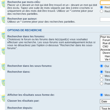
Recherche par mots-clés:
Placez un
+
devant un mot qui doit être trouvé et un
-
devant un mot qui doit
Rech
être exclu. Tapez une suite de mots séparés par des
|
entre crochets si
uniquement un des mots doit être trouvé. Utilisez un * comme joker pour
Rech
des recherches partielles.
Rechercher par auteur:
Utilisez un * comme joker pour des recherches partielles.
OPTIONS DE RECHERCHE
Rechercher dans les forums:
Choisissez le forum ou les forums dans le(s)quel(s) vous souhaitez
effectuer une recherche. Les sous-forums sont automatiquement inclus si
vous ne désactivez pas l’option ci-dessous “Rechercher dans les sous-
forums”.
Rechercher dans les sous-forums:
Oui
Rechercher dans:
Titr
Mess
Titr
Prem
Afficher les résultats sous forme de:
Mes
Classer les résultats par:
Rechercher depuis: