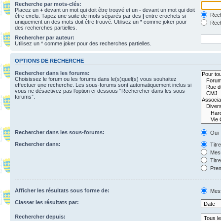
Recherche par mots-clés:
Placez un
+
devant un mot qui doit être trouvé et un
-
devant un mot qui doit
Rech
être exclu. Tapez une suite de mots séparés par des
|
entre crochets si
uniquement un des mots doit être trouvé. Utilisez un * comme joker pour
Rech
des recherches partielles.
Rechercher par auteur:
Utilisez un * comme joker pour des recherches partielles.
OPTIONS DE RECHERCHE
Rechercher dans les forums:
Choisissez le forum ou les forums dans le(s)quel(s) vous souhaitez
effectuer une recherche. Les sous-forums sont automatiquement inclus si
vous ne désactivez pas l’option ci-dessous “Rechercher dans les sous-
forums”.
Rechercher dans les sous-forums:
Oui
Rechercher dans:
Titr
Mess
Titr
Prem
Afficher les résultats sous forme de:
Mes
Classer les résultats par:
Rechercher depuis: