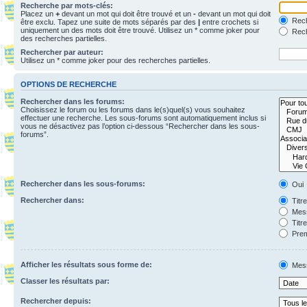
Recherche par mots-clés:
Placez un
+
devant un mot qui doit être trouvé et un
-
devant un mot qui doit
Rech
être exclu. Tapez une suite de mots séparés par des
|
entre crochets si
uniquement un des mots doit être trouvé. Utilisez un * comme joker pour
Rech
des recherches partielles.
Rechercher par auteur:
Utilisez un * comme joker pour des recherches partielles.
OPTIONS DE RECHERCHE
Rechercher dans les forums:
Choisissez le forum ou les forums dans le(s)quel(s) vous souhaitez
effectuer une recherche. Les sous-forums sont automatiquement inclus si
vous ne désactivez pas l’option ci-dessous “Rechercher dans les sous-
forums”.
Rechercher dans les sous-forums:
Oui
Rechercher dans:
Titr
Mess
Titr
Prem
Afficher les résultats sous forme de:
Mes
Classer les résultats par:
Rechercher depuis: