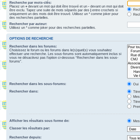
Recherche par mots-clés:
Placez un
+
devant un mot qui doit être trouvé et un
-
devant un mot qui doit
Rech
être exclu. Tapez une suite de mots séparés par des
|
entre crochets si
uniquement un des mots doit être trouvé. Utilisez un * comme joker pour
Rech
des recherches partielles.
Rechercher par auteur:
Utilisez un * comme joker pour des recherches partielles.
OPTIONS DE RECHERCHE
Rechercher dans les forums:
Choisissez le forum ou les forums dans le(s)quel(s) vous souhaitez
effectuer une recherche. Les sous-forums sont automatiquement inclus si
vous ne désactivez pas l’option ci-dessous “Rechercher dans les sous-
forums”.
Rechercher dans les sous-forums:
Oui
Rechercher dans:
Titr
Mess
Titr
Prem
Afficher les résultats sous forme de:
Mes
Classer les résultats par:
Rechercher depuis: