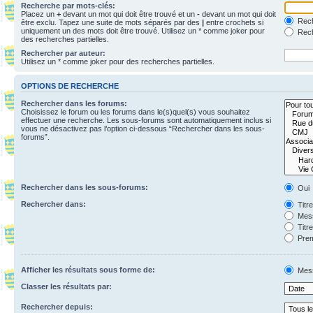
Recherche par mots-clés:
Placez un
+
devant un mot qui doit être trouvé et un
-
devant un mot qui doit
Rech
être exclu. Tapez une suite de mots séparés par des
|
entre crochets si
uniquement un des mots doit être trouvé. Utilisez un * comme joker pour
Rech
des recherches partielles.
Rechercher par auteur:
Utilisez un * comme joker pour des recherches partielles.
OPTIONS DE RECHERCHE
Rechercher dans les forums:
Choisissez le forum ou les forums dans le(s)quel(s) vous souhaitez
effectuer une recherche. Les sous-forums sont automatiquement inclus si
vous ne désactivez pas l’option ci-dessous “Rechercher dans les sous-
forums”.
Rechercher dans les sous-forums:
Oui
Rechercher dans:
Titr
Mess
Titr
Prem
Afficher les résultats sous forme de:
Mes
Classer les résultats par:
Rechercher depuis: