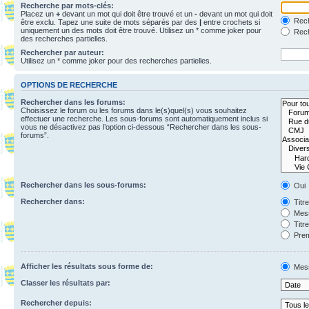
Recherche par mots-clés:
Placez un
+
devant un mot qui doit être trouvé et un
-
devant un mot qui doit
Rech
être exclu. Tapez une suite de mots séparés par des
|
entre crochets si
uniquement un des mots doit être trouvé. Utilisez un * comme joker pour
Rech
des recherches partielles.
Rechercher par auteur:
Utilisez un * comme joker pour des recherches partielles.
OPTIONS DE RECHERCHE
Rechercher dans les forums:
Choisissez le forum ou les forums dans le(s)quel(s) vous souhaitez
effectuer une recherche. Les sous-forums sont automatiquement inclus si
vous ne désactivez pas l’option ci-dessous “Rechercher dans les sous-
forums”.
Rechercher dans les sous-forums:
Oui
Rechercher dans:
Titr
Mess
Titr
Prem
Afficher les résultats sous forme de:
Mes
Classer les résultats par:
Rechercher depuis: