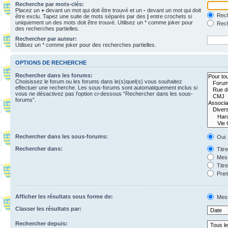
Recherche par mots-clés:
Placez un
+
devant un mot qui doit être trouvé et un
-
devant un mot qui doit
Rech
être exclu. Tapez une suite de mots séparés par des
|
entre crochets si
uniquement un des mots doit être trouvé. Utilisez un * comme joker pour
Rech
des recherches partielles.
Rechercher par auteur:
Utilisez un * comme joker pour des recherches partielles.
OPTIONS DE RECHERCHE
Rechercher dans les forums:
Choisissez le forum ou les forums dans le(s)quel(s) vous souhaitez
effectuer une recherche. Les sous-forums sont automatiquement inclus si
vous ne désactivez pas l’option ci-dessous “Rechercher dans les sous-
forums”.
Rechercher dans les sous-forums:
Oui
Rechercher dans:
Titr
Mess
Titr
Prem
Afficher les résultats sous forme de:
Mes
Classer les résultats par:
Rechercher depuis: