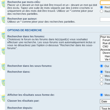
Recherche par mots-clés:
Placez un
+
devant un mot qui doit être trouvé et un
-
devant un mot qui doit
Rech
être exclu. Tapez une suite de mots séparés par des
|
entre crochets si
uniquement un des mots doit être trouvé. Utilisez un * comme joker pour
Rech
des recherches partielles.
Rechercher par auteur:
Utilisez un * comme joker pour des recherches partielles.
OPTIONS DE RECHERCHE
Rechercher dans les forums:
Choisissez le forum ou les forums dans le(s)quel(s) vous souhaitez
effectuer une recherche. Les sous-forums sont automatiquement inclus si
vous ne désactivez pas l’option ci-dessous “Rechercher dans les sous-
forums”.
Rechercher dans les sous-forums:
Oui
Rechercher dans:
Titr
Mess
Titr
Prem
Afficher les résultats sous forme de:
Mes
Classer les résultats par:
Rechercher depuis: