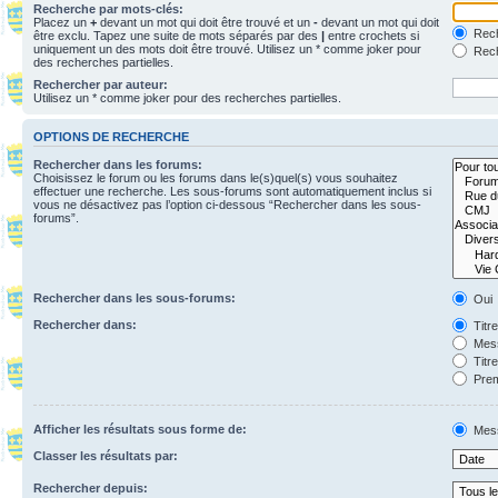
Recherche par mots-clés:
Placez un
+
devant un mot qui doit être trouvé et un
-
devant un mot qui doit
Rech
être exclu. Tapez une suite de mots séparés par des
|
entre crochets si
uniquement un des mots doit être trouvé. Utilisez un * comme joker pour
Rech
des recherches partielles.
Rechercher par auteur:
Utilisez un * comme joker pour des recherches partielles.
OPTIONS DE RECHERCHE
Rechercher dans les forums:
Choisissez le forum ou les forums dans le(s)quel(s) vous souhaitez
effectuer une recherche. Les sous-forums sont automatiquement inclus si
vous ne désactivez pas l’option ci-dessous “Rechercher dans les sous-
forums”.
Rechercher dans les sous-forums:
Oui
Rechercher dans:
Titr
Mess
Titr
Prem
Afficher les résultats sous forme de:
Mes
Classer les résultats par:
Rechercher depuis: