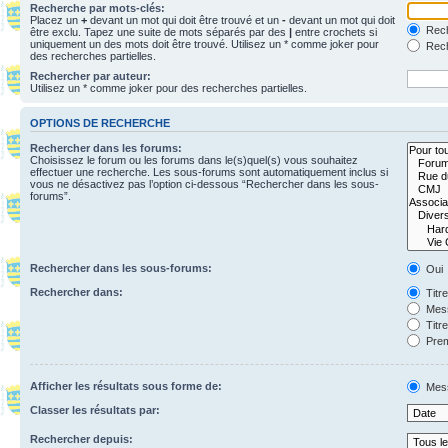
Recherche par mots-clés:
Placez un
+
devant un mot qui doit être trouvé et un
-
devant un mot qui doit
Rech
être exclu. Tapez une suite de mots séparés par des
|
entre crochets si
uniquement un des mots doit être trouvé. Utilisez un * comme joker pour
Rech
des recherches partielles.
Rechercher par auteur:
Utilisez un * comme joker pour des recherches partielles.
OPTIONS DE RECHERCHE
Rechercher dans les forums:
Choisissez le forum ou les forums dans le(s)quel(s) vous souhaitez
effectuer une recherche. Les sous-forums sont automatiquement inclus si
vous ne désactivez pas l’option ci-dessous “Rechercher dans les sous-
forums”.
Rechercher dans les sous-forums:
Oui
Rechercher dans:
Titr
Mess
Titr
Prem
Afficher les résultats sous forme de:
Mes
Classer les résultats par:
Rechercher depuis: